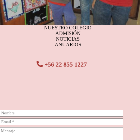
NUESTRO COLEGIO
ADMISIÓN
NOTICIAS
ANUARIOS
+56 22 855 1227
N
o
C
m
o
b
C
r
r
o
r
e