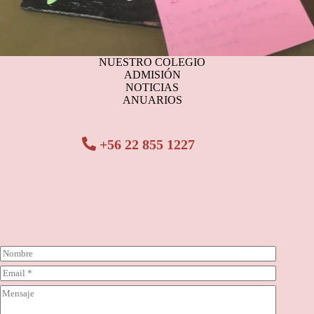
NUESTRO COLEGIO
ADMISIÓN
NOTICIAS
ANUARIOS
+56 22 855 1227
N
o
C
m
o
b
C
r
r
o
r
e