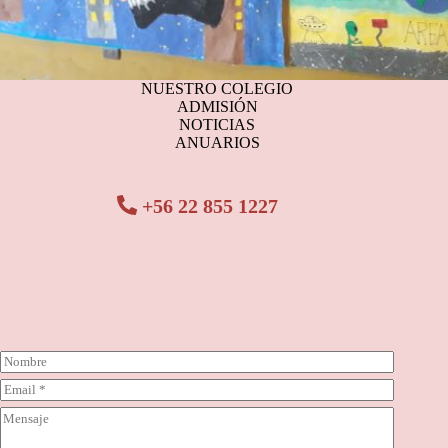
NUESTRO COLEGIO
ADMISIÓN
NOTICIAS
ANUARIOS
+56 22 855 1227
N
o
C
m
o
b
C
r
r
o
r
e