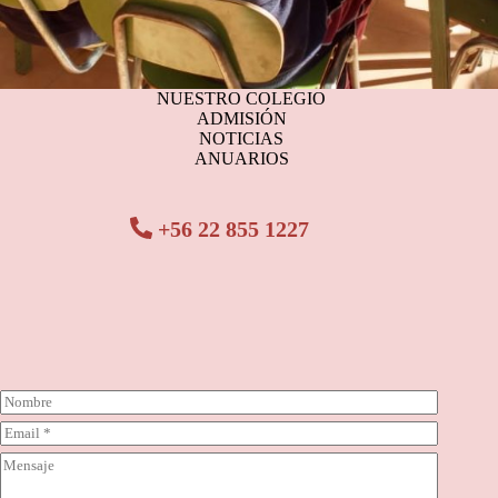
NUESTRO COLEGIO
ADMISIÓN
NOTICIAS
ANUARIOS
+56 22 855 1227
N
o
C
m
o
b
C
r
r
o
r
e