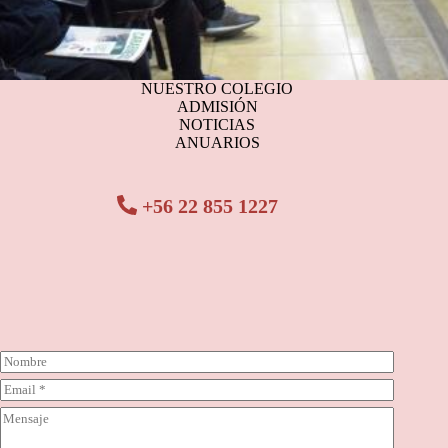
NUESTRO COLEGIO
ADMISIÓN
NOTICIAS
ANUARIOS
+56 22 855 1227
N
o
C
m
o
b
C
r
r
o
r
e