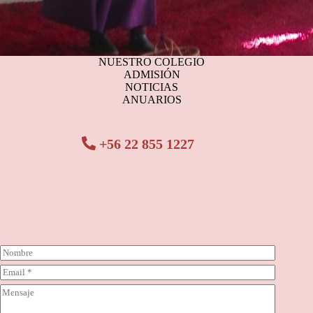
NUESTRO COLEGIO
ADMISIÓN
NOTICIAS
ANUARIOS
+56 22 855 1227
N
o
C
m
o
b
C
r
r
o
r
e