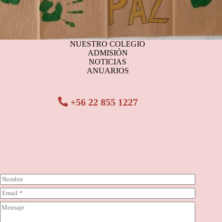
NUESTRO COLEGIO
ADMISIÓN
NOTICIAS
ANUARIOS
+56 22 855 1227
N
o
C
m
o
b
C
r
r
o
r
e