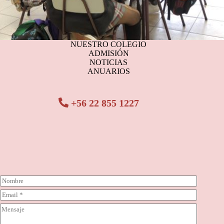
NUESTRO COLEGIO
ADMISIÓN
NOTICIAS
ANUARIOS
+56 22 855 1227
N
o
C
m
o
b
C
r
r
o
r
e