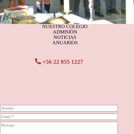
NUESTRO COLEGIO
ADMISIÓN
NOTICIAS
ANUARIOS
+56 22 855 1227
N
o
C
m
o
b
C
r
r
o
r
e