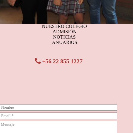
NUESTRO COLEGIO
ADMISIÓN
NOTICIAS
ANUARIOS
+56 22 855 1227
N
o
C
m
o
b
C
r
r
o
r
e