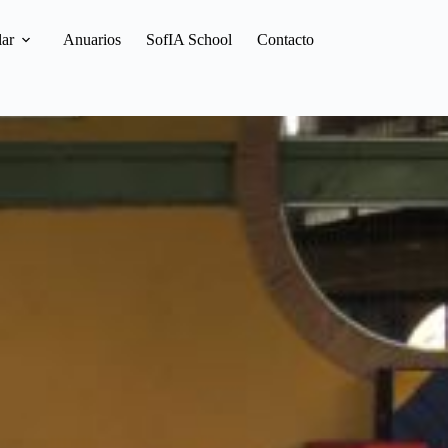
lar
Anuarios
SofIA School
Contacto