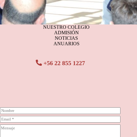
NUESTRO COLEGIO
ADMISIÓN
NOTICIAS
ANUARIOS
+56 22 855 1227
N
o
C
m
o
b
C
r
r
o
r
e