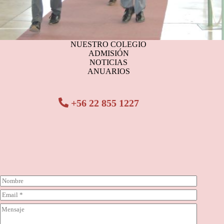
NUESTRO COLEGIO
ADMISIÓN
NOTICIAS
ANUARIOS
+56 22 855 1227
N
o
C
m
o
b
C
r
r
o
r
e