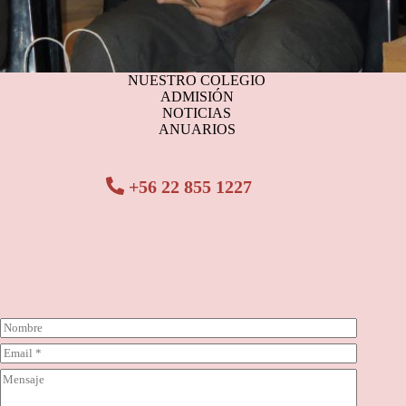
NUESTRO COLEGIO
ADMISIÓN
NOTICIAS
ANUARIOS
+56 22 855 1227
N
o
C
m
o
b
C
r
r
o
r
e