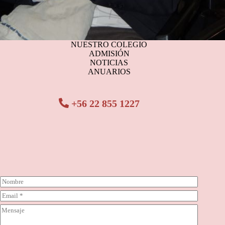
NUESTRO COLEGIO
ADMISIÓN
NOTICIAS
ANUARIOS
+56 22 855 1227
N
o
C
m
o
b
C
r
r
o
r
e