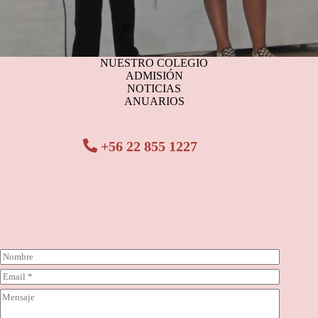
NUESTRO COLEGIO
ADMISIÓN
NOTICIAS
ANUARIOS
+56 22 855 1227
N
o
C
m
o
b
C
r
r
o
r
e