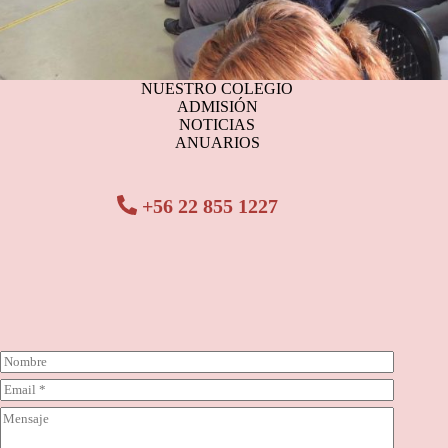
NUESTRO COLEGIO
ADMISIÓN
NOTICIAS
ANUARIOS
+56 22 855 1227
N
o
C
m
o
b
C
r
r
o
r
e