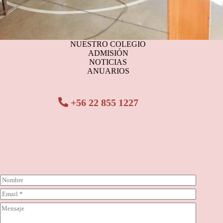
NUESTRO COLEGIO
ADMISIÓN
NOTICIAS
ANUARIOS
+56 22 855 1227
N
o
C
m
o
b
C
r
r
o
r
e