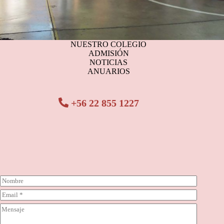
NUESTRO COLEGIO
ADMISIÓN
NOTICIAS
ANUARIOS
+56 22 855 1227
N
o
C
m
o
b
C
r
r
o
r
e