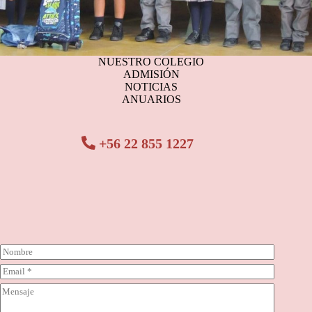
NUESTRO COLEGIO
ADMISIÓN
NOTICIAS
ANUARIOS
+56 22 855 1227
N
o
C
m
o
b
C
r
r
o
r
e