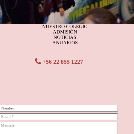
NUESTRO COLEGIO
ADMISIÓN
NOTICIAS
ANUARIOS
+56 22 855 1227
N
o
C
m
o
b
C
r
r
o
r
e