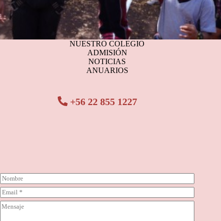
NUESTRO COLEGIO
ADMISIÓN
NOTICIAS
ANUARIOS
+56 22 855 1227
N
o
C
m
o
b
C
r
r
o
r
e