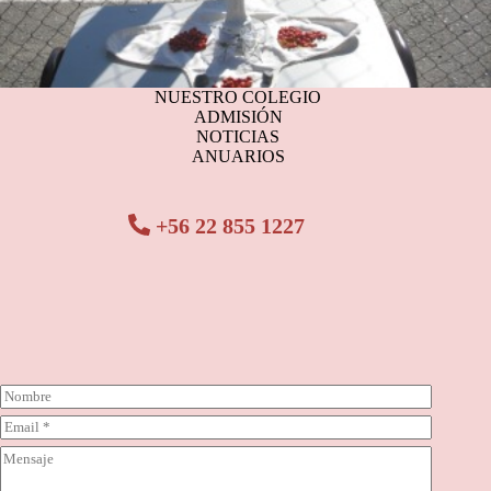
NUESTRO COLEGIO
ADMISIÓN
NOTICIAS
ANUARIOS
+56 22 855 1227
N
o
C
m
o
b
C
r
r
o
r
e