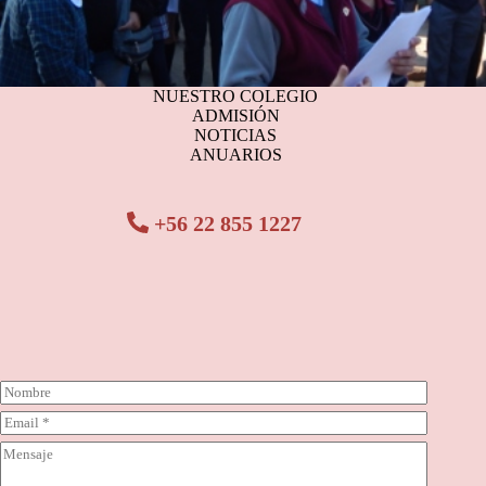
NUESTRO COLEGIO
ADMISIÓN
NOTICIAS
ANUARIOS
+56 22 855 1227
N
o
C
m
o
b
C
r
r
o
r
e