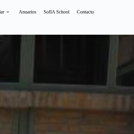
lar
Anuarios
SofIA School
Contacto