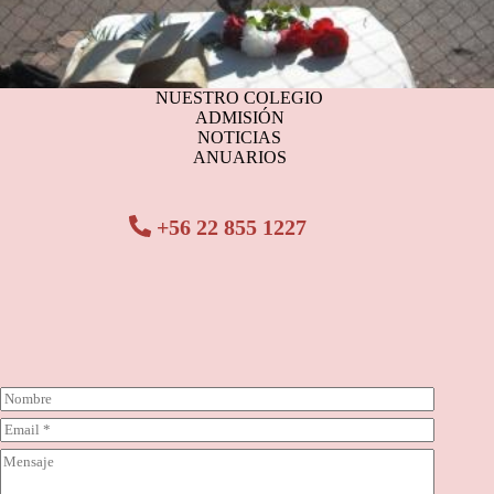
NUESTRO COLEGIO
ADMISIÓN
NOTICIAS
ANUARIOS
+56 22 855 1227
N
o
C
m
o
b
C
r
r
o
r
e