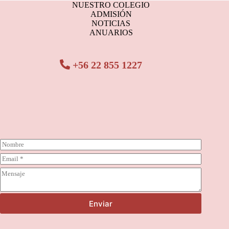
NUESTRO COLEGIO
ADMISIÓN
NOTICIAS
ANUARIOS
+56 22 855 1227
N
o
C
m
o
b
C
r
r
o
r
e
m
e
*
e
o
Enviar
n
e
t
l
a
e