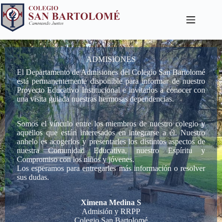
ADMISIONES
El Departamento de Admisiones del Colegio San Bartolomé
está permanentemente disponible para informar de nuestro
Proyecto Educativo Institucional e invitarlos a conocer con
una visita guiada nuestras hermosas dependencias.
Somos el vínculo entre los miembros de nuestro colegio y
aquellos que están interesados en integrarse a él. Nuestro
anhelo es acogerlos y presentarles los distintos aspectos de
nuestra Comunidad Educativa, nuestro Espíritu y
Compromiso con los niños y jóvenes.
Los esperamos para entregarles más información o resolver
sus dudas.
Ximena Medina S
Admisión y RRPP
Colegio San Bartolomé