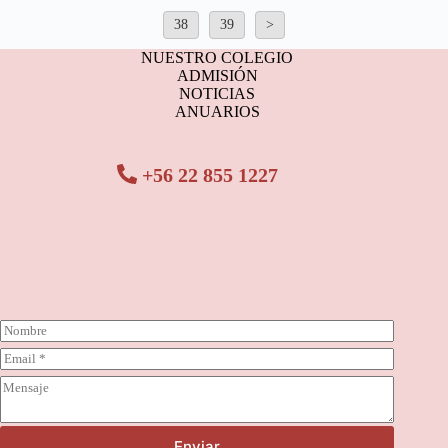
38
39
>
NUESTRO COLEGIO
ADMISIÓN
NOTICIAS
ANUARIOS
+56 22 855 1227
N
o
C
m
o
b
C
r
r
o
r
e
m
e
*
e
o
Enviar