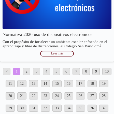
Normativa 2026 uso de dispositivos electrónicos
Con el propósito de fortalecer un ambiente escolar enfocado en el
aprendizaje y libre de distracciones, el Colegio San Bartolomé…
Leer más
<
1
2
3
4
5
6
7
8
9
10
11
12
13
14
15
16
17
18
19
20
21
22
23
24
25
26
27
28
29
30
31
32
33
34
35
36
37