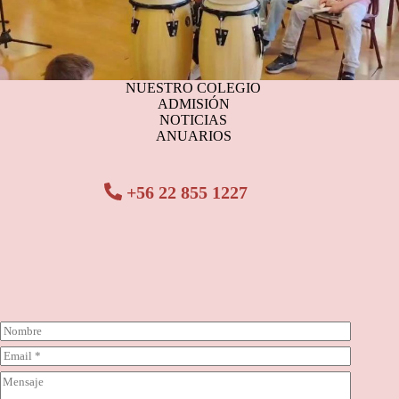
NUESTRO COLEGIO
ADMISIÓN
NOTICIAS
ANUARIOS
+56 22 855 1227
N
o
C
m
o
b
C
r
r
o
r