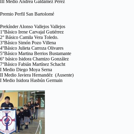
III Medio Andrea Galdámez Pérez
Premio Perfil San Bartolomé
Prekínder Alonso Vallejos Vallejos
1°Básico Irene Carvajal Gutiérrez
2° Básico Camila Vera Toledo.
3°Básico Simón Pozo Villena
4°Básico Julieta Carroza Olivares
5°Básico Martina Berrios Bustamante
6° básico Isidora Chamizo González
7°Básico Fabián Martínez Schacht
I Medio Diego Moya Serna
II Medio Javiera Hernandéz (Ausente)
I Medio Isidora Hasbún Germain