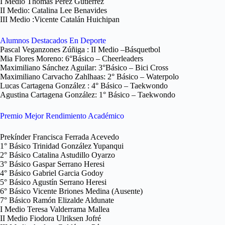
I Medio Thomas Pérez Gutiérrez
II Medio: Catalina Lee Benavides
III Medio :Vicente Catalán Huichipan
Alumnos Destacados En Deporte
Pascal Veganzones Zúñiga : II Medio –Básquetbol
Mia Flores Moreno: 6°Básico – Cheerleaders
Maximiliano Sánchez Aguilar: 3°Básico – Bici Cross
Maximiliano Carvacho Zahlhaas: 2° Básico – Waterpolo
Lucas Cartagena González : 4° Básico – Taekwondo
Agustina Cartagena González: 1° Básico – Taekwondo
Premio Mejor Rendimiento Académico
Prekínder Francisca Ferrada Acevedo
1° Básico Trinidad González Yupanqui
2° Básico Catalina Astudillo Oyarzo
3° Básico Gaspar Serrano Heresi
4° Básico Gabriel Garcia Godoy
5° Básico Agustín Serrano Heresi
6° Básico Vicente Briones Medina (Ausente)
7° Básico Ramón Elizalde Aldunate
I Medio Teresa Valderrama Mallea
II Medio Fiodora Ulriksen Jofré