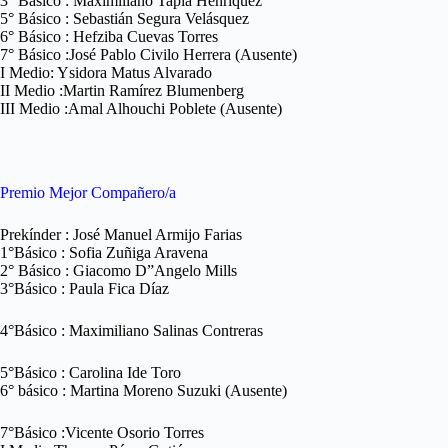
3° Básico : Maximiliano Tapia Henríquez
5° Básico : Sebastián Segura Velásquez
6° Básico : Hefziba Cuevas Torres
7° Básico :José Pablo Civilo Herrera (Ausente)
I Medio: Ysidora Matus Alvarado
II Medio :Martin Ramírez Blumenberg
III Medio :Amal Alhouchi Poblete (Ausente)
Premio Mejor Compañero/a
Prekínder : José Manuel Armijo Farias
1°Básico : Sofia Zuñiga Aravena
2° Básico : Giacomo D”Angelo Mills
3°Básico : Paula Fica Díaz
4°Básico : Maximiliano Salinas Contreras
5°Básico : Carolina Ide Toro
6° básico : Martina Moreno Suzuki (Ausente)
7°Básico :Vicente Osorio Torres