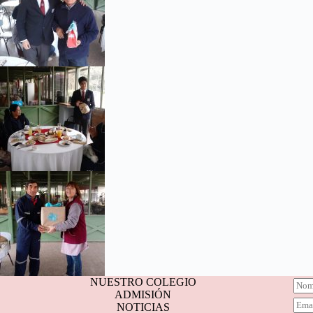
NUESTRO COLEGIO
N
ADMISIÓN
o
C
NOTICIAS
m