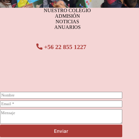
NUESTRO COLEGIO
ADMISIÓN
NOTICIAS
ANUARIOS
+56 22 855 1227
N
o
C
m
o
b
C
r
r
o
r
e
m
e
*
e
o
Enviar
n
e
t