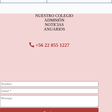
NUESTRO COLEGIO
ADMISIÓN
NOTICIAS
ANUARIOS
+56 22 855 1227
N
o
C
m
o
b
C
r
r
o
r
e
m
e
*
e
o