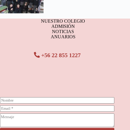
NUESTRO COLEGIO
ADMISIÓN
NOTICIAS
ANUARIOS
+56 22 855 1227
N
o
C
m
o
b
C
r
r
o
r
e
m
e
*