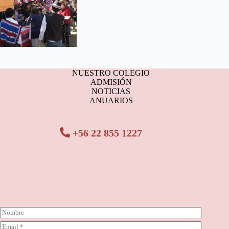
NUESTRO COLEGIO
ADMISIÓN
NOTICIAS
ANUARIOS
+56 22 855 1227
N
o
C
m