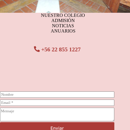
NUESTRO COLEGIO
ADMISIÓN
NOTICIAS
ANUARIOS
+56 22 855 1227
N
o
C
m
o
b
C
r
r
o
r
e
m
e
*
e
o
Enviar
n