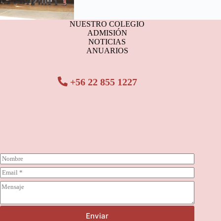
NUESTRO COLEGIO
ADMISIÓN
NOTICIAS
ANUARIOS
+56 22 855 1227
N
o
C
m
o
b
C
r
r
o
r
e
m
e
*
e
o
Enviar
n