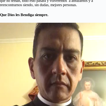
que no teman, todo esto pasará y volveremos a abrazarnos y a
reencontrarnos siendo, sin dudas, mejores personas.
Que Dios les Bendiga siempre.
Reproductor
de
vídeo