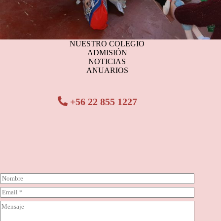
NUESTRO COLEGIO
ADMISIÓN
NOTICIAS
ANUARIOS
+56 22 855 1227
N
o
C
m
o
b
C
r
r
o
r
e